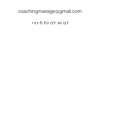
coachingmariage@gmail.com
+33 6 62 07 35 97
Estelle ALLÈGRE, coach professionnelle
RNCP
Adresse de correspondance pour
IMALAÏA
et TRAIT D'UNION :
13 rue Claude Jusseaud - 69110 Ste Foy les
Lyon, FR
©2021 TRAIT D'UNION marque déposée -
Estelle ALLEGRE